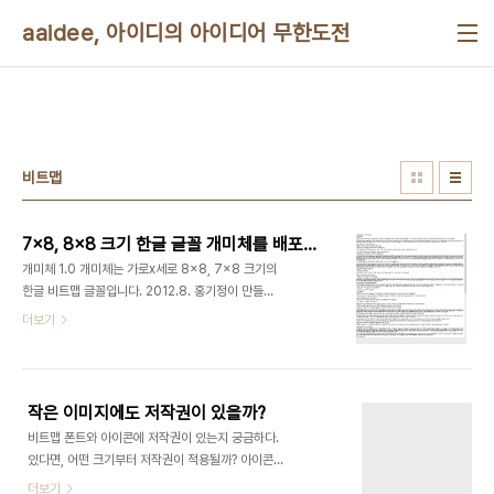
본문 바로가기
aaidee, 아이디의 아이디어 무한도전
비트맵
7x8, 8x8 크기 한글 글꼴 개미체를 배포합니다
개미체 1.0 개미체는 가로x세로 8x8, 7x8 크기의
한글 비트맵 글꼴입니다. 2012.8. 홍기정이 만들었
고 AGPL v3 라이센스입니다. 개미체는 비트맵으로
더보기
만들 수 있는 최소한의 크기의 한글 조합형 글꼴입니
다. 8비트 콘솔이나 도스, 팜오에스 시절에는 비트맵
글꼴이 유용했습니다만, 요즘은 고해상도 윤곽선 글
꼴을 쓰기 때문에 중요성이 줄어든 시대지요. 에뮬레
작은 이미지에도 저작권이 있을까?
이터 게임이나, 임베디드 기기, LED, 옥외 광고 등에
비트맵 폰트와 아이콘에 저작권이 있는지 궁금하다.
쓰이길 바랍니다. 현재 에뮬레이터 롬 한글화 용으로
있다면, 어떤 크기부터 저작권이 적용될까? 아이콘의
7x7짜리 글꼴인 얌체가 있습니다. 하지만 완성형이
경우 어떤 크기부터, 어떤 컬러부터 저작권이 적용될
더보기
어서 없는 글씨가 많고 글자를 알아보기 힘들고 뭉개