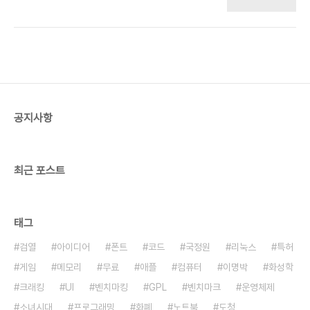
까? 예를들어, 3x3짜리 흑백 아이콘에 저작권이 있
져 중복된 글자도 있습니다. 개미체는 중복 없이 알아
다는 것은 말이 안된다. 동양권 폰트의 경우 6X7정
볼 수 있는 크기로는 최소 크기입니다. 탈네모꼴 조합
도가 가장 작은데, 그 경우 42비트=2^42=4.3조
형으로 만들었으며, BDF, TT..
개의 유한한 경우의 수가 나온다. 게다가 그 비트를
압축할 수도 있다면 경우의 수는 더 적어진다. 그런데
도 그 정도 중에 아무 숫자나 고르는 것이 법을 어긴
다고 생각하면 황당하다. 게다가 알파벳인 경우
4x5짜리(100만가지) 폰트도 만들 수 있다. 그러므
공지사항
로 모든 비트맵 이미지에 저작권이 있을 수야 없을 것
이다. 그러므로 관련 자료를 아시는 분 가르쳐주십시
요. 단순 주장도 좋지만, 설득력있는 근거나..
최근 포스트
태그
검열
아이디어
폰트
코드
국정원
리눅스
특허
게임
메모리
무료
애플
컴퓨터
이명박
화성학
크래킹
UI
벤치마킹
GPL
벤치마크
운영체제
소녀시대
프로그래밍
화폐
노트북
도청