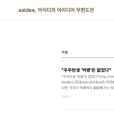
본문 바로가기
aaidee, 아이디의 아이디어 무한도전
빅뱅
“우주탄생 ‘빅뱅’은 없었다”
“우주탄생 ‘빅뱅’은 없었다”http://new
mode=LSD&mid=shm&sid1=10
다면 '우주가 빅뱅에서 출발했다'는 이
발표된 이 이론에 따르면, 우주는 결코
더보기
았다. 새 이론의 공동저자인 캐나다 
주의 나이가 '무한'할 수 있다는 것을
게 생성되었는가 하는 것도 설명할 수 