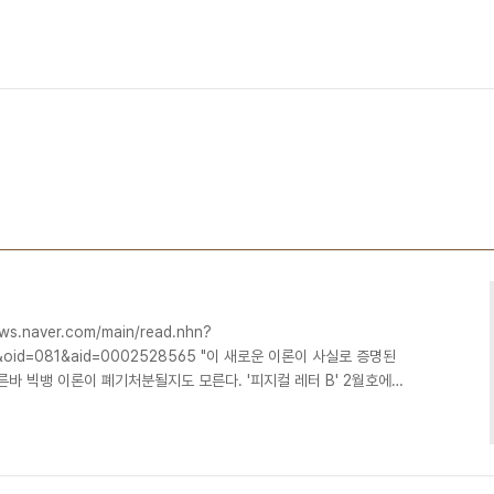
s.naver.com/main/read.nhn?
5&oid=081&aid=0002528565 "이 새로운 이론이 사실로 증명된
른바 빅뱅 이론이 폐기처분될지도 모른다. '피지컬 레터 B' 2월호에
 '특이점', 곧 물질이 무한대의 밀도로 응축된 한 점에서 탄생하지 않
리스브리지 대학 이론물리학자 소리야 다스 교수는 "우리의 이론은 우
 시사하고 있다"며 우주 구조의 대부분을 이루고 있는 암흑물질이 어떻
있다고 주장한다." 나는 우주가 시간적으..