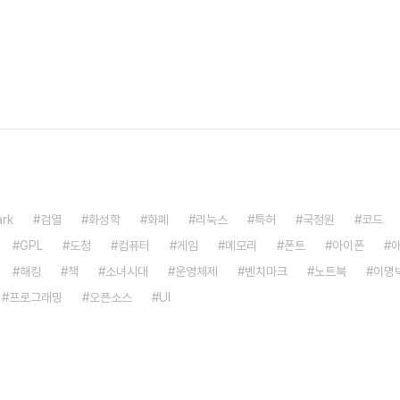
rk
검열
화성학
화폐
리눅스
특허
국정원
코드
GPL
도청
컴퓨터
게임
메모리
폰트
아이폰
해킹
책
소녀시대
운영체제
벤치마크
노트북
이명
프로그래밍
오픈소스
UI