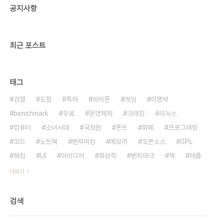
공지사항
없어 스치는 거리를 비춘 shooting star 절..
최근 포스트
태그
검열
도청
특허
아이폰
게임
이명박
benchmark
무료
운영체제
크래킹
리눅스
컴퓨터
소녀시대
국정원
폰트
화폐
프로그래밍
코드
노트북
벤치마킹
메모리
오픈소스
GPL
해킹
UI
아이디어
화성학
벤치마크
책
애플
더보기
검색