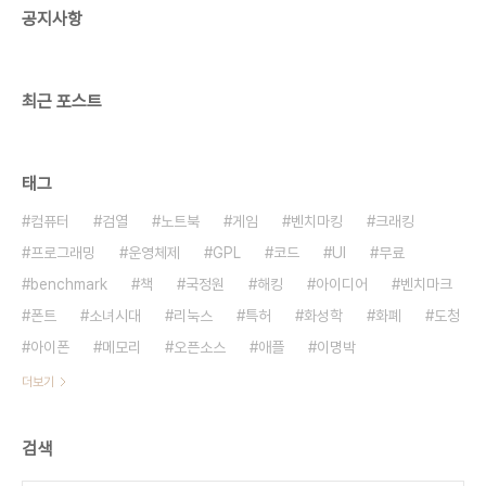
공지사항
교해 보아야 하겠습니다. 한마디로 말해 한글은 일본
글자보다 두 배 빠르기로 친다는 기록이 있음을 소개
해 드립니다. 이 기록은 두 차례의 한일 친..
최근 포스트
태그
컴퓨터
검열
노트북
게임
벤치마킹
크래킹
프로그래밍
운영체제
GPL
코드
UI
무료
benchmark
책
국정원
해킹
아이디어
벤치마크
폰트
소녀시대
리눅스
특허
화성학
화폐
도청
아이폰
메모리
오픈소스
애플
이명박
더보기
검색