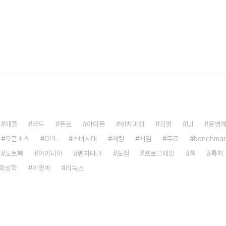
애플
코드
폰트
아이폰
벤치마킹
검열
UI
운영
오픈소스
GPL
소녀시대
해킹
게임
무료
benchmar
노트북
아이디어
벤치마크
도청
프로그래밍
책
특허
화성학
이명박
리눅스