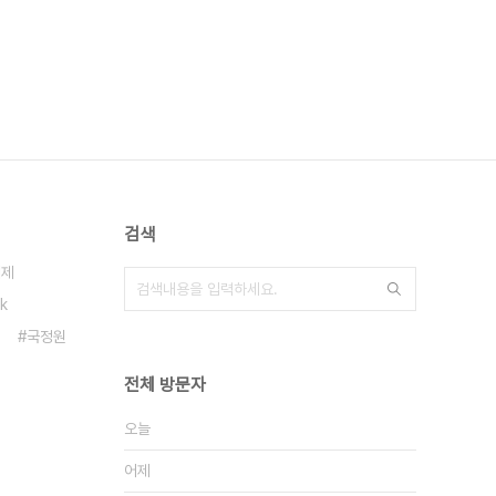
검색
체제
k
국정원
전체 방문자
오늘
어제