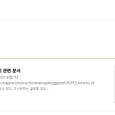
기 관련 문서
00 포함) 52
n/support/instructionmanual/buggy/pdf/31295_Inferno_NEO_KT-
 프랑스 모드, G스위치는 글로벌 모드
erlove/328748 싱크로 KT-201 설명서 10
support/instructionmanual/digital_prcs/pdf/82119_Syncro_KT201_IM
.instructables.com/id/How-to-Control-any-RC-car-..