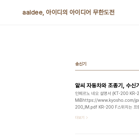
본문 바로가기
aaidee, 아이디의 아이디어 무한도전
송신기
알씨 자동차와 조종기, 수신
인페르노 네오 설명서 (KT-200 KR-2
MiBhttps://www.kyosho.com/jp
200_IM.pdf KR-200 F스위치는
http://cafe.naver.com/monst
더보기
MiBhttp://www.kyosho.com/jpn/
독도 BX-1 설명서 7 MiB http://www