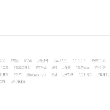
검열
해킹
무료
화성학
소녀시대
아이디어
벤치마킹
코드
프로그래밍
리눅스
책
애플
오픈소스
아이폰
컴퓨터
폰트
benchmark
UI
국정원
운영체제
크래킹
GPL
벤치마크