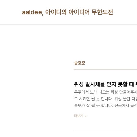
본문 바로가기
aaidee, 아이디의 아이디어 무한도전
송호준
위성 발사체를 믿지 못할 때
우주에서 노래 나오는 위성 만들어주세
드 시키면 될 듯 합니다. 위성 올린 
홍보가 잘 될 듯 합니다. 진공에서 골
고요, 저는 위성에 문외한이지만 위성
더보기
결성 보안 문제가 있을까봐 염려됐습니
선생님 다른 작품을 보면 염려하시긴 
종이나 시료, 씰, 물리적으로 막는 장