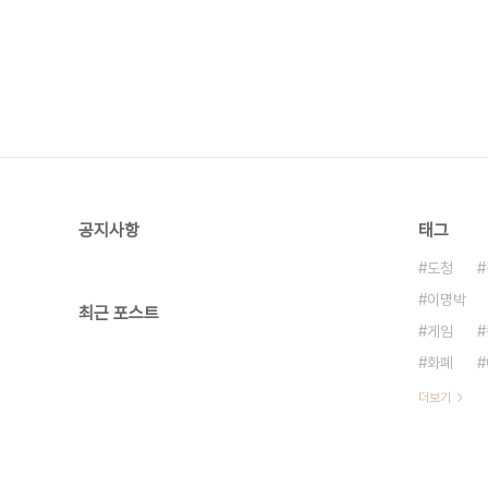
공지사항
태그
도청
이명박
최근 포스트
게임
화폐
더보기