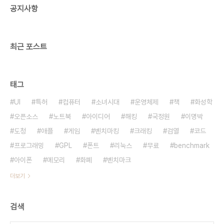
공지사항
최근 포스트
태그
UI
특허
컴퓨터
소녀시대
운영체제
책
화성학
오픈소스
노트북
아이디어
해킹
국정원
이명박
도청
애플
게임
벤치마킹
크래킹
검열
코드
프로그래밍
GPL
폰트
리눅스
무료
benchmark
아이폰
메모리
화폐
벤치마크
더보기
검색