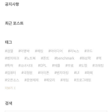
공지사항
적에 대해 등수를 매기는 경시대회가 아니고 일정한
수준에 도달하면 급수를 부여하는 제도입니다. 전문
가 과정은 자연과학대학 물리학과 학생들의 역학, 전
자기학, 양자역학, 열 ..
최근 포스트
태그
검열
이명박
해킹
아이디어
리눅스
코드
벤치마크
노트북
폰트
benchmark
화성학
책
특허
소녀시대
GPL
애플
무료
도청
크래킹
컴퓨터
국정원
아이폰
벤치마킹
UI
화폐
오픈소스
운영체제
메모리
게임
프로그래밍
더보기
검색