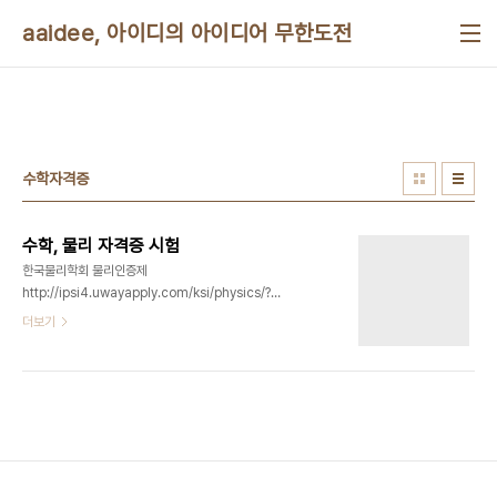
본문 바로가기
aaidee, 아이디의 아이디어 무한도전
수학자격증
수학, 물리 자격증 시험
한국물리학회 물리인증제
http://ipsi4.uwayapply.com/ksi/physics/?
CHA=1 물리인증제 안내 우리 학회에서는 물리학에
더보기
대한 관심과 열정을 가진 학생들에 대해 초등학생 때
부터 그 능력을 발휘하도록 하여 과학자로서의 꿈을
키우게 하고자 학습 수준에 대한 인증제를 시행하고
자 합니다. 인증제는 학생들의 물리학 수준을 평가하
되 사교육의 과열을 막고 공교육 기능을 강화할 수 있
도록 현재의 초·중등 교육과정에 따라 등급기준을 정
하였으며 학교에서 학습하는 교과서를 기준으로 능
력을 평가하도록 하였습니다. 인증제는 학생들의 성