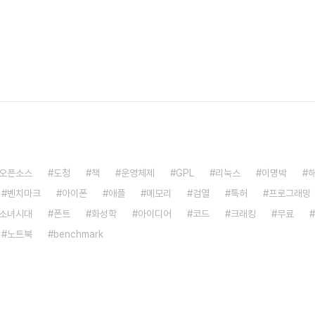
오픈소스
도청
책
운영체제
GPL
리눅스
이명박
벤치마크
아이폰
애플
메모리
검열
특허
프로그래밍
소녀시대
폰트
화성학
아이디어
코드
크래킹
무료
노트북
benchmark