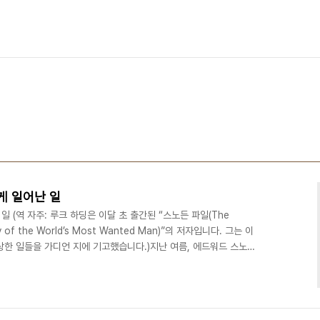
게 일어난 일
일 (역 자주: 루크 하딩은 이달 초 출간된 “스노든 파일(The
ory of the World’s Most Wanted Man)”의 저자입니다. 그는 이
상한 일들을 가디언 지에 기고했습니다.)지난 여름, 에드워드 스노든
 앨런 러스브리저는 내게 스노든과 그와 함께 일한 언론인들의 이야기
는 물론 여기에 응했습니다. 이때 스노든은 홍콩에서 몸을 숨기고 있
)와 영국정보통신본부(GCHQ)가 사람들을 감시하고 있음을 알려주
나는 가디언 본사의 한 ..