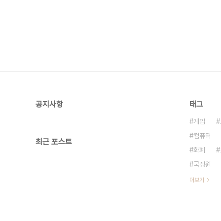
공지사항
태그
게임
컴퓨터
최근 포스트
화폐
국정원
더보기