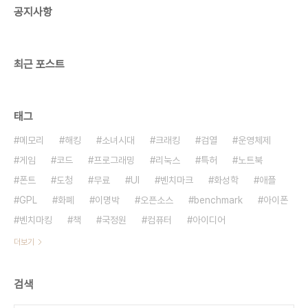
공지사항
http://citycardriving.com/ 3D 드라이빙스쿨
(3D Driving-School, Auto-école 3D)
http://www.3d..
최근 포스트
태그
메모리
해킹
소녀시대
크래킹
검열
운영체제
게임
코드
프로그래밍
리눅스
특허
노트북
폰트
도청
무료
UI
벤치마크
화성학
애플
GPL
화폐
이명박
오픈소스
benchmark
아이폰
벤치마킹
책
국정원
컴퓨터
아이디어
더보기
검색