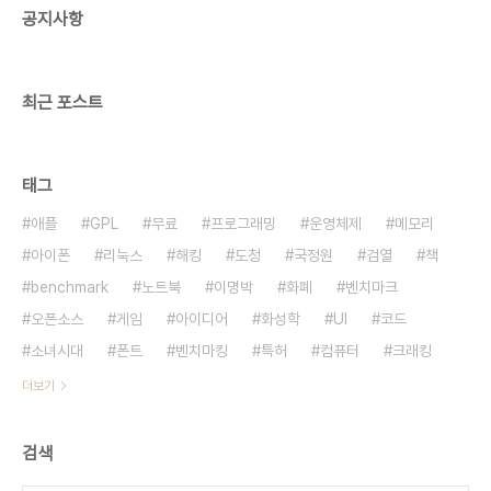
공지사항
자서명으로 인증할 때 인증서의 유효기간이 지나면
무효화 되는데 시점확인과 같이 사용하면 지속시킬
수 있다. 시점확인 서비스가 보통은 공인인증서 등을
관리해주는..
최근 포스트
태그
애플
GPL
무료
프로그래밍
운영체제
메모리
아이폰
리눅스
해킹
도청
국정원
검열
책
benchmark
노트북
이명박
화폐
벤치마크
오픈소스
게임
아이디어
화성학
UI
코드
소녀시대
폰트
벤치마킹
특허
컴퓨터
크래킹
더보기
검색