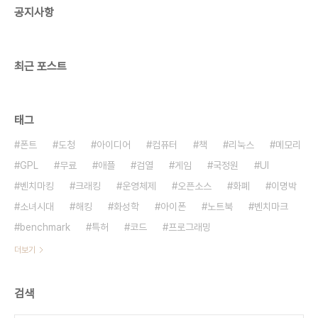
공지사항
미 발생
http://www.sundayjournalusa.com/article.php?
id=16522 쥐의 왕성한 번식력에 놀랐다. 국격이 팍
팍 높아지는 소리가 들린다. 사건번..
최근 포스트
태그
폰트
도청
아이디어
컴퓨터
책
리눅스
메모리
GPL
무료
애플
검열
게임
국정원
UI
벤치마킹
크래킹
운영체제
오픈소스
화폐
이명박
소녀시대
해킹
화성학
아이폰
노트북
벤치마크
benchmark
특허
코드
프로그래밍
더보기
검색