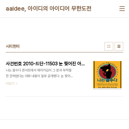
본문 바로가기
aaidee, 아이디의 아이디어 무한도전
시티헌터
사건번호 2010-드단-11503 눈 찢어진 아이를 찾아라
나는 꼼수다 콘서트에서 에리카김이 그 분과 부적절
한 관계였다는 대화 내용이 일부 공개됐다. 눈 찢어진
아이는 유전자 감식이 필요 없을 정도라고 하는데 궁
더보기
금해진다. 앞서 썬데이저널유에스에이란 신문 기사
도 나왔다. MB 아킬레스건 "BBK 의혹"+친자확인소
송
http://www.sundayjournalusa.com/article.php?
id=16486 [사실추적]MB 친자확인소송 소문의 비
밀 풀렸다
http://www.sundayjournalusa.com/article.php?
id=16498 [제3탄]MB 친자논란 2007 대선때 이