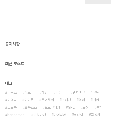
다. 조선일보에 가입하면 아이디, 아이피, 암호, 주소,
속을 해서 출입을 허가받아야 한다. 매우 중요한 내용
실명, 주민번호 등 모든 걸 갖다 바치게 되는 셈입니
인 경우에은 전화보다는 직접 만나서 전달하는 것이
다. 이메일이나 쇼핑 사이트에 같은 아이디와 암호를
더 안전하다. 이메일을 사용할 경우는 GnuPG 프..
쓴다면 조선일보도 그걸 볼 수 있다는 말입니다. 당신
의 개인정보가 좆선일보의 재산이 되는 것이지요. 법
적으로 해시함수를 붙이게 되어있는 걸로 알고 있는
데 그렇다면 위법 언론사인가요? 역시 조선일보는 이
기적이고 나쁜 길이 있다면 기꺼이 그쪽으로 갑니다.
공지사항
다른 언론사도 그런 경우 있다면 사례를 모아봅시다.
예전에는 엘지텔레콤이 주민번호만 알면 암호를 알
려주게 된 적도 있었습니다. Affero GPL류의..
최근 포스트
태그
리눅스
메모리
해킹
컴퓨터
벤치마크
코드
이명박
아이폰
운영체제
크래킹
화폐
게임
노트북
오픈소스
프로그래밍
GPL
도청
특허
benchmark
벤치마킹
아이디어
화성학
국정원