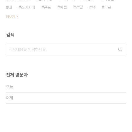
UI
소녀시대
폰트
애플
검열
책
무료
더보기
검색
전체 방문자
오늘
어제