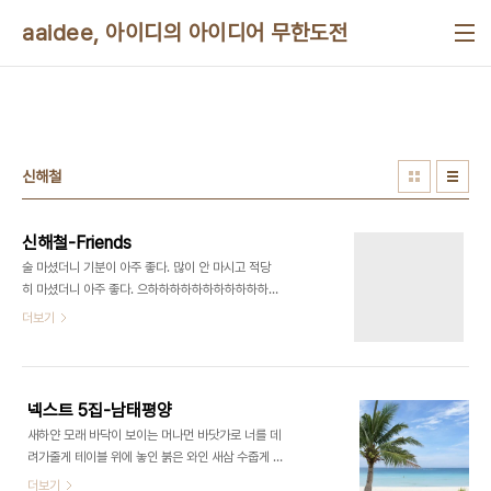
본문 바로가기
aaidee, 아이디의 아이디어 무한도전
신해철
신해철-Friends
술 마셨더니 기분이 아주 좋다. 많이 안 마시고 적당
히 마셨더니 아주 좋다. 으하하하하하하하하하하하
하하하하하하하하하하하하하하하하하하하하하하하
더보기
하하하하하하하하하하하하하하하하하하하하하하하
하하하하하하하하하하하하하하하하하하하하하하하
하하하하하하하하하하하하하하하하하하하하하하하
하하하하하하하하하하하하하
넥스트 5집-남태평양
새하얀 모래 바닥이 보이는 머나먼 바닷가로 너를 데
려가줄게 테이블 위에 놓인 붉은 와인 새삼 수줍게 물
든 너의 얼굴마저도 완벽한 그림이 될거야 사파이어
더보기