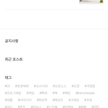
보다 더 푸른 머나먼 바닷가로 너를 데려가줄게 커튼
너머로 붉은 노을 새삼 수줍게 물든 너의 얼굴마저도
완벽한 그림이 될거야 이마에 흘러 내린 땀을 훔쳐내
며 나는 오늘도 꿈을 꾼다 머나먼 남태평양 매연에 끈
적이는 초라한 내 방안에서 나는 내일의 꿈을 꾼다 머
나먼 남태평양 현실에 타들어가는 마른 입술을 깨물
때 (아헤이요 꾼다 꾼다 아헤이요 꾼다 꾼다) 귓가에
들려오는 저 파도소리와 그 위를 날으는 새들 남태평
공지사항
양 물에 젖은 솜처럼 피곤한 날 싣고 지하철은 종착역
으로 가네 하루 일과의 끝에서 날 싣고 지하철은 종착
역으로 가네 0호선 남태평양에 이마에 흘러 내린 ..
최근 포스트
태그
UI
운영체제
소녀시대
오픈소스
도청
국정원
프로그래밍
게임
특허
책
해킹
benchmark
애플
아이디어
화성학
메모리
크래킹
무료
코드
폰트
리눅스
노트북
이명박
화폐
GPL