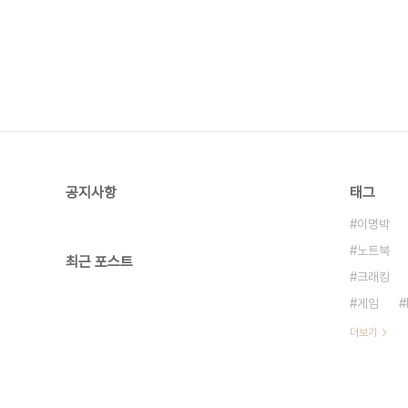
공지사항
태그
이명박
노트북
최근 포스트
크래킹
게임
더보기