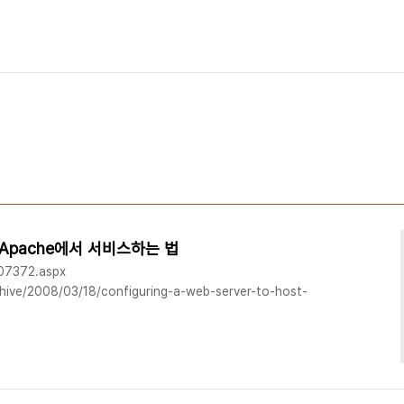
을 Apache에서 서비스하는 법
/107372.aspx
chive/2008/03/18/configuring-a-web-server-to-host-