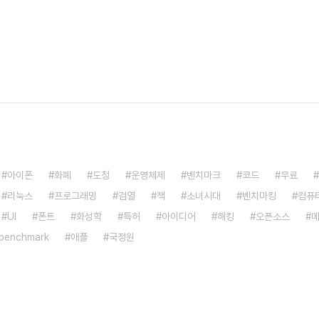
아이폰
화폐
도청
운영체제
벤치마크
코드
무료
리눅스
프로그래밍
검열
책
소녀시대
벤치마킹
컴퓨
UI
폰트
화성학
특허
아이디어
해킹
오픈소스
benchmark
애플
국정원