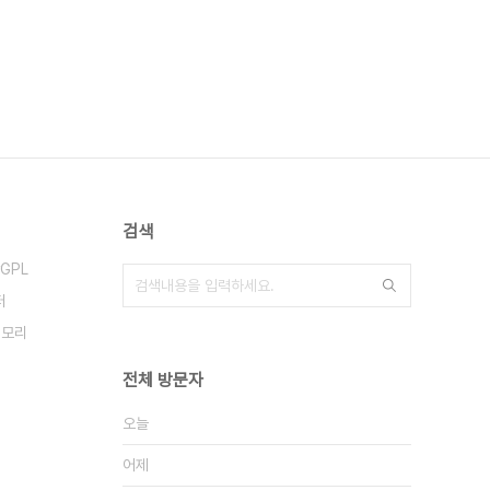
검색
GPL
터
메모리
전체 방문자
오늘
어제