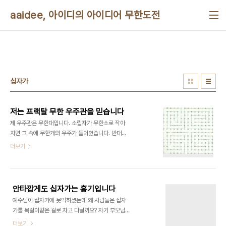
본문 바로가기
aaidee, 아이디의 아이디어 무한도전
십자가
저는 프랙탈 무한 우주관을 믿습니다
제 우주관은 무한대입니다. 소립자가 무한소로 작아
지면 그 속에 무한개의 우주가 들어있습니다. 반대로
우주 밖으로 무한대로 나가면 훨씬 더 큰 우주의 무한
더보기
한 소립자보다도 훨씬 작은, 관찰 불가능할 정도로 작
은 소립자 중 하나가 되는 겁니다. 우주란 무생물같은
것이 생명체같이 되는 겁니다. 고등학교때 발상한 건
데요. 이비에스 방송과외에서 문제에 불경이 잠깐 나
안타깝게도 십자가는 흉기입니다
왔는데 비슷한 내용이 있어서 놀랬습니다. 그 후로 대
예수님이 십자가에 못박히셨는데 왜 사람들은 십자
학때 '티끌 속의 무한 우주'란 책이 도서관에 꽂혀있
가를 목걸이같은 걸로 차고 다닐까요? 자기 부모님이
어서 깜짝 놀랐습니다. 선장 출신 아마추어가 쓴 건
어떤 모양의 총으로 죽었는데 그 모양 총을 달고 다니
더보기
데, 내용 보니까 다른 사람들도 비슷한 생각을 하는