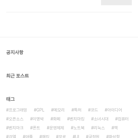
는 거 아닌가요? 예수 그리스도가 구원하신 겁니까?
경우가 많다고 하더군요. 과학적으로는 무시당했다
십자가가 구원한 겁니까? 예수님의 입장에서 생각해
는 것 같다는 얘기도 있었습니다. 저는 공부를 못해서
봐야 됩니다. 예수님이 또 환생하셔서 십자가를 보시
맞는지 틀린지 증명을 못하니 답답합니다. 시간 관..
면 기분이 어떠실까요? 양 손바닥이 뜨끔하시겠죠.
다시한번 예수님의 입장에서 생각해보세요. 제가 그
래서 예전에 훈민정음에서 하늘을 뜻하는 ㆍ(아래아)
로 대체하는 게 어떠냐고 제안을 했습니다. 2013.
2. 3. 씀 --- 참고: 훈민정음 읽어봅시다
공지사항
http://blog.aaidee.com/211 점에 관한 모든 것
을 완벽하게 조사해 보았다
http://blog.aaidee.com/69 저는 프랙탈 무한
우주관..
최근 포스트
태그
프로그래밍
GPL
메모리
특허
코드
아이디어
오픈소스
이명박
화폐
벤치마킹
소녀시대
컴퓨터
벤치마크
폰트
운영체제
노트북
리눅스
책
검열
애플
해킹
무료
UI
국정원
화성학