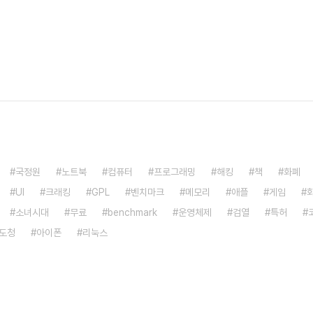
국정원
노트북
컴퓨터
프로그래밍
해킹
책
화폐
UI
크래킹
GPL
벤치마크
메모리
애플
게임
소녀시대
무료
benchmark
운영체제
검열
특허
도청
아이폰
리눅스