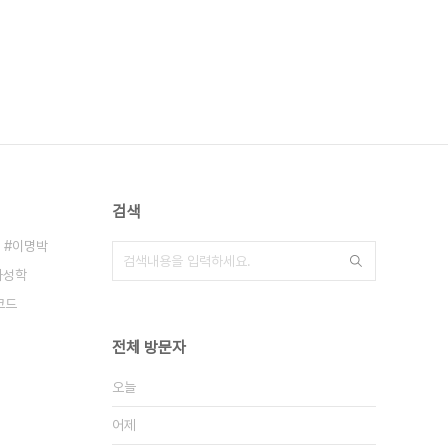
검색
이명박
화성학
코드
전체 방문자
오늘
어제