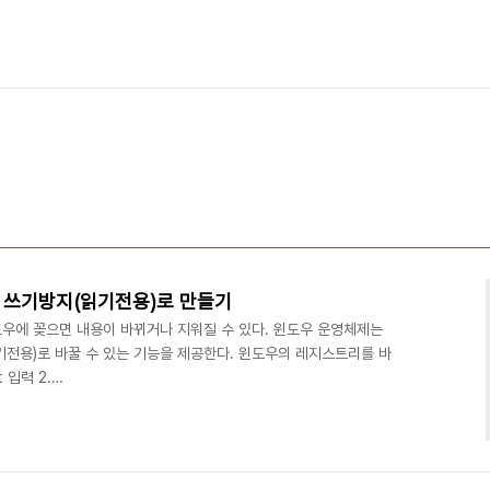
 쓰기방지(읽기전용)로 만들기
우에 꽂으면 내용이 바뀌거나 지워질 수 있다. 윈도우 운영체제는
기전용)로 바꿀 수 있는 기능을 제공한다. 윈도우의 레지스트리를 바
 입력 2.
\CurrentControlSet\Control 찾음 3. 메뉴>편집>새로 만들
licies" 입력 4. "StorageDevicePolicies" 키가 생기면 열고 다
선택 후 "WriteProtect" 입력 5. "WriteProtect" 입력해
LOCAL_MACHINE\..