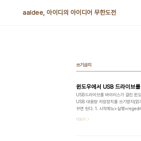
본문 바로가기
aaidee, 아이디의 아이디어 무한도전
쓰기금지
윈도우에서 USB 드라이브를
USB드라이브를 바이러스가 걸린 윈도
USB 대용량 저장장치를 쓰기방지(읽
꾸면 된다. 1. 시작메뉴>실행>regedit
HKEY_LOCAL_MACHINE\SYSTEM
더보기
기>키 를 선택 후 "StorageDevicePo
시 메뉴>편집>새로 만들기>"DWORD 값" 
서 "값 데이터"를 1로 입력 6. HKEY_