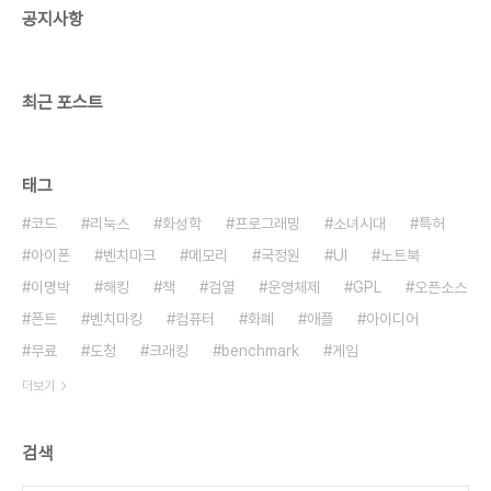
공지사항
최근 포스트
태그
코드
리눅스
화성학
프로그래밍
소녀시대
특허
아이폰
벤치마크
메모리
국정원
UI
노트북
이명박
해킹
책
검열
운영체제
GPL
오픈소스
폰트
벤치마킹
컴퓨터
화폐
애플
아이디어
무료
도청
크래킹
benchmark
게임
더보기
검색