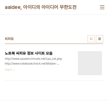
본문 바로가기
aaidee, 아이디의 아이디어 무한도전
씨피유
노트북 씨피유 정보 사이트 모음
http://www.cpubenchmark.net/cpu_list.php
http://www.notebookcheck.net/Mobile-
Processors-Benchmarklist.2436.0.html
더보기
http://www.cpu-world.com http://pw-
photo.net/xe/6170
http://www.parkoz.com/zboard/view.php?
id=my_tips&page=1&sn1=&divpage=3&sn=off&ss=on&sc=off&select_arran
http://cafe.naver.com/joonggonara.cafe?
iframe_url=/ArticleList.nhn%3Fsearch.clubid=10050146%26searc..