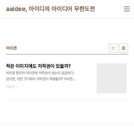
본문 바로가기
aaidee, 아이디의 아이디어 무한도전
아이콘
작은 이미지에도 저작권이 있을까?
비트맵 폰트와 아이콘에 저작권이 있는지 궁금하다.
있다면, 어떤 크기부터 저작권이 적용될까? 아이콘의
경우 어떤 크기부터, 어떤 컬러부터 저작권이 적용될
더보기
까? 예를들어, 3x3짜리 흑백 아이콘에 저작권이 있
다는 것은 말이 안된다. 동양권 폰트의 경우 6X7정
도가 가장 작은데, 그 경우 42비트=2^42=4.3조
개의 유한한 경우의 수가 나온다. 게다가 그 비트를
압축할 수도 있다면 경우의 수는 더 적어진다. 그런데
도 그 정도 중에 아무 숫자나 고르는 것이 법을 어긴
다고 생각하면 황당하다. 게다가 알파벳인 경우
4x5짜리(100만가지) 폰트도 만들 수 있다. 그러므