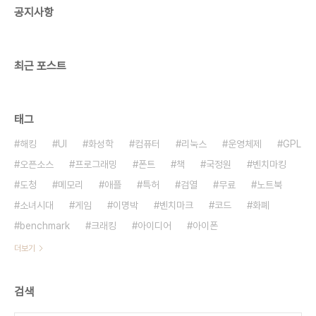
공지사항
로 모든 비트맵 이미지에 저작권이 있을 수야 없을 것
이다. 그러므로 관련 자료를 아시는 분 가르쳐주십시
요. 단순 주장도 좋지만, 설득력있는 근거나..
최근 포스트
태그
해킹
UI
화성학
컴퓨터
리눅스
운영체제
GPL
오픈소스
프로그래밍
폰트
책
국정원
벤치마킹
도청
메모리
애플
특허
검열
무료
노트북
소녀시대
게임
이명박
벤치마크
코드
화폐
benchmark
크래킹
아이디어
아이폰
더보기
검색