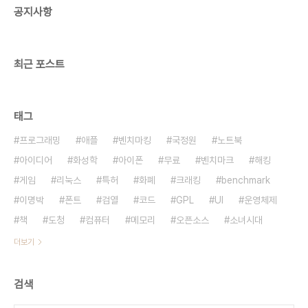
공지사항
http://www.sac.ac.kr/main/ind..
최근 포스트
태그
프로그래밍
애플
벤치마킹
국정원
노트북
아이디어
화성학
아이폰
무료
벤치마크
해킹
게임
리눅스
특허
화폐
크래킹
benchmark
이명박
폰트
검열
코드
GPL
UI
운영체제
책
도청
컴퓨터
메모리
오픈소스
소녀시대
더보기
검색