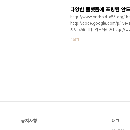
니다..
다양한 플랫폼에 포팅된 안
http://www.android-x86.org/ h
http://code.google.com/p
지도 있습니다. 익스페리아 http://www.
다이아몬드 http://www.connect-u
더보기
option=com_rokdownloads&vie
http://www2.ppomppu.co.kr/zb
id=smartphone&page=1&sn1=&d
공지사항
태그