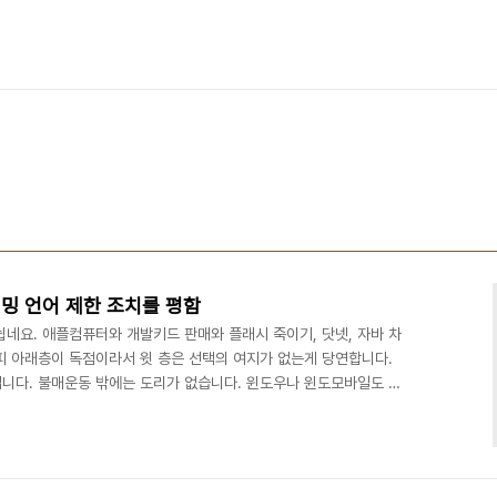
밍 언어 제한 조치를 평함
네요. 애플컴퓨터와 개발키드 판매와 플래시 죽이기, 닷넷, 자바 차
피 아래층이 독점이라서 윗 층은 선택의 여지가 없는게 당연합니다.
니다. 불매운동 밖에는 도리가 없습니다. 윈도우나 윈도모바일도 안
 플래시 가상머신도 액션스크립트만 지원하잖아요. 위피도 자바와 씨
래시 지원할 예정이라던데 구글의 유튜브 플래시 탈출과 코덱 공개는
기 위해 유튜브에 플래시를 계속 사용하게 '될지도' 모릅니다. 안드
입장으로 보자면 안드로이드 복제방지 장치가 제대로 작동할지 의문입