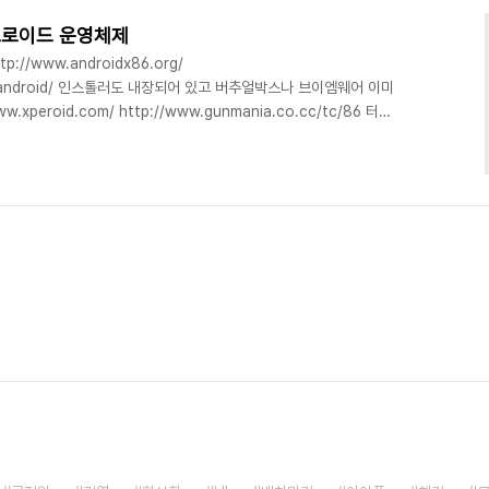
드로이드 운영체제
ttp://www.androidx86.org/
/live-android/ 인스톨러도 내장되어 있고 버추얼박스나 브이엠웨어 이미
xperoid.com/ http://www.gunmania.co.cc/tc/86 터치
tb.com/index.php?
w=folder&Itemid=68&id=1:connect-utb-downloads
oard/view.php?
ivpage=3&category..