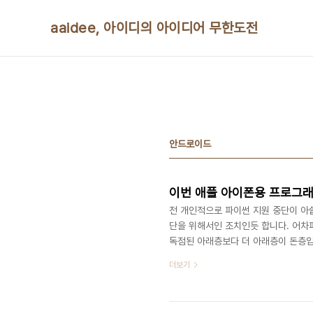
본문 바로가기
aaidee, 아이디의 아이디어 무한도전
안드로이드
이번 애플 아이폰용 프로그래
전 개인적으로 파이썬 지원 중단이 아쉽
단을 위해서인 조치인듯 합니다. 어차
독점된 아래층보다 더 아래층이 돈층입
그러란 법 없습니다. 그리고 어도비의
더보기
만 지원했죠. 반대로 안드로이드는 플
물건너간건가요? 구글은 아이폰을 이기
로이드의 경우 애플리케이션 판매자 