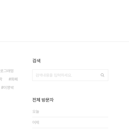
검색
로그래밍
학
화폐
이명박
전체 방문자
오늘
어제