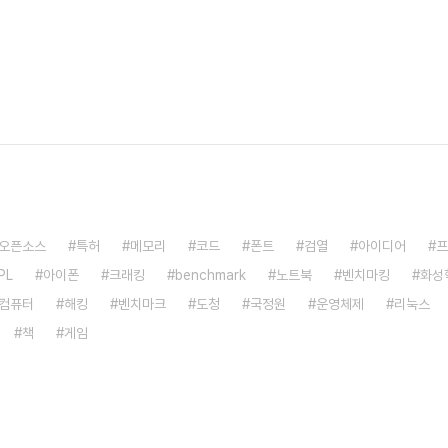
오픈소스
특허
메모리
코드
폰트
검열
아이디어
프
PL
아이폰
크래킹
benchmark
노트북
벤치마킹
화성
컴퓨터
해킹
벤치마크
도청
국정원
운영체제
리눅스
책
게임