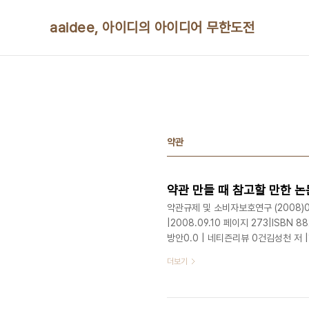
본문 바로가기
aaidee, 아이디의 아이디어 무한도전
약관
약관 만들 때 참고할 만한 논
약관규제 및 소비자보호연구 (2008)
|2008.09.10 페이지 273|ISBN
방안0.0 | 네티즌리뷰 0건김성천 저 |한
도서관 소장 정보 국립중앙도서관 판형 A
더보기
건이은영 저 |박영사 |1994.06.30
관, 국회도서관 정가 22,000원 한
산업정보원 |2006.02.25 페이지 1,0