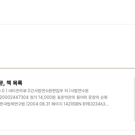
문, 책 목록
0.0 | 네티즌리뷰 0건사법연수원편집부 저 |사법연수원
 8820002447304 정가 14,000원 표준약관의 용어와 문장의 순화
국법제연구원 |2004.08.31 페이지 142|ISBN 8983234636|
5, 148*210mm 정가 7,000원 약관규제법0.0 | 네티즌리뷰 0
 페이지 860|ISBN 8910502630|도서관 소장 정보 국립중앙도서
국표준약관총람 20060.0 | 네티즌리뷰 0건한국산업정보원 저 |한국
..