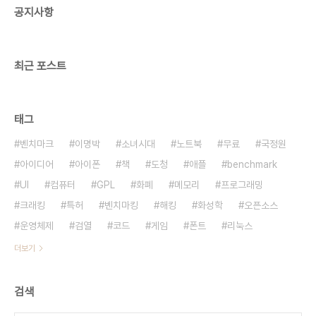
공지사항
의 비밀' 편을 했다는데 동명의 책을 보니 기억술에
대해 일반적으로 다 아는 내용이었지만 구체적으로
도움이 많이 ..
최근 포스트
태그
벤치마크
이명박
소녀시대
노트북
무료
국정원
아이디어
아이폰
책
도청
애플
benchmark
UI
컴퓨터
GPL
화폐
메모리
프로그래밍
크래킹
특허
벤치마킹
해킹
화성학
오픈소스
운영체제
검열
코드
게임
폰트
리눅스
더보기
검색