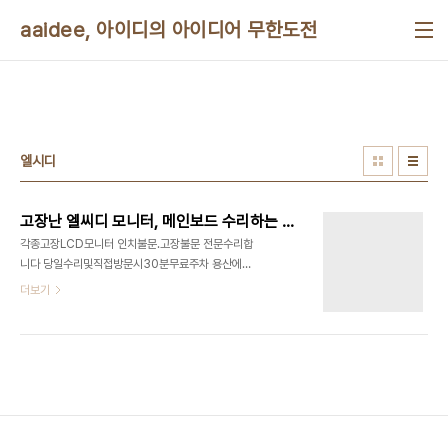
본문 바로가기
aaidee, 아이디의 아이디어 무한도전
엘시디
고장난 엘씨디 모니터, 메인보드 수리하는 곳
각종고장LCD모니터 인치불문.고장불문 전문수리합
니다 당일수리및직접방문시30분무료주차 용산에위
치한 LCD모니터 체계적인 전문수리점및중고LCD
더보기
모니터 판매점입니다 상가방문 주차시30분무료(원
효상가주차시) 10년 노하우와 R급자제가아닌 A급자
제와 최첨단 장비로 재불량없는 수리합니다 가격만
저렴한 여타 수리업체와 비교불가 택배거래 가능하
며 직접가져오시면 바로바로 서비스해드립니다 AS
보증기간은 동일불량에 한해3개월 일반가정 택배시
주변 재활용센터,고물상등등 모니터크기에 맞게 박
스를 구하신후 쓰지않는 이불이나 신문지 등등으로