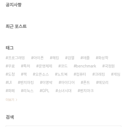
공지사항
액정파손이 안되게 패널보호하시고 전체적으로 스폰
지등등으로 파손안되게 보내시길바랍니다 각종 회사
및업체등등 전문 유지보수합니다 사업자 세금계산서
발행가능합니다 부가세별도 각종 인버터,IP보드,AD
최근 포스트
보..
태그
프로그래밍
아이폰
해킹
검열
애플
화성학
무료
특허
운영체제
코드
benchmark
국정원
도청
책
오픈소스
노트북
컴퓨터
크래킹
게임
UI
벤치마킹
이명박
아이디어
폰트
메모리
화폐
리눅스
GPL
소녀시대
벤치마크
더보기
검색