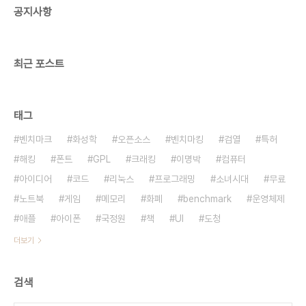
공지사항
QT 등 모든 언어를 지원해야됩니다. 물론 그렇게 안
갈 가능성이 크므로 바다는 망할 수도 있습니다. 소프
트웨..
최근 포스트
태그
벤치마크
화성학
오픈소스
벤치마킹
검열
특허
해킹
폰트
GPL
크래킹
이명박
컴퓨터
아이디어
코드
리눅스
프로그래밍
소녀시대
무료
노트북
게임
메모리
화폐
benchmark
운영체제
애플
아이폰
국정원
책
UI
도청
더보기
검색