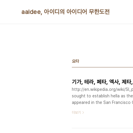
본문 바로가기
aaidee, 아이디의 아이디어 무한도전
요타
기가, 테라, 페타, 엑사, 제타
http://en.wikipedia.org/wiki/SI_
sought to establish hella as the
appeared in the San Francisco 
scientific magazines, was recog
더보기
president of the Consultative 