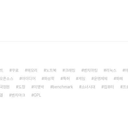
트
무료
메모리
노트북
크래킹
벤치마킹
리눅스
오픈소스
아이디어
화성학
특허
게임
운영체제
화폐
국정원
도청
이명박
benchmark
소녀시대
컴퓨터
프
열
벤치마크
GPL