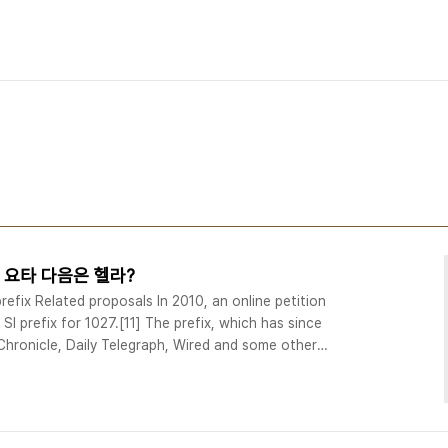
, 요타 다음은 헬라?
prefix Related proposals In 2010, an online petition
 SI prefix for 1027.[11] The prefix, which has since
Chronicle, Daily Telegraph, Wired and some other
nized by Google in May 2010.[12][13][14] Ian Mills,
Committee on Units, considers the ch..