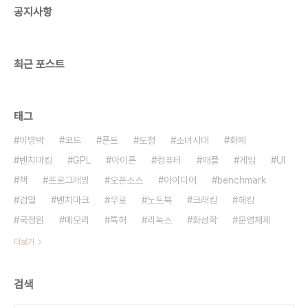
공지사항
mid=hot&sid1=106&cid=307151&iid=356622&oid=213&aid=0000093348&p
"한..
최근 포스트
태그
이명박
코드
폰트
도청
소녀시대
화폐
벤치마킹
GPL
아이폰
컴퓨터
애플
게임
UI
책
프로그래밍
오픈소스
아이디어
benchmark
검열
벤치마크
무료
노트북
크래킹
해킹
국정원
메모리
특허
리눅스
화성학
운영체제
더보기
검색