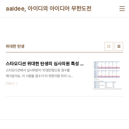
본문 바로가기
aaidee, 아이디의 아이디어 무한도전
위대한 탄생
스타오디션 위대한 탄생의 심사의원 특성 수치화
스타오디션에서 심사위원이 10점만점으로 점수를
매기잖아요. 이 사람들 점수가 타 위원이랑 차이 나는
거를 알고 싶습니다. 이 때 표준편차와 비교하면 될
더보기
것 같은데 많이 쓰이는 방법이 있으면 구체적으로 알
려주세요. 다른 평가방법도 있으면 소개 바랍니다. 심
사위원 점수 도표정리.jpg 시청자 결과는 안 나왔습
니다. 어떤 투표 방식이 좋을까요? 투표 제도에 수학
적 헛점 있다는 기사가 나왔습니다.
http://blog.aaidee.com/62 권리세 문자투표,
‘위대한 탄생’ 탈락에 네티즌 논란 확산
http://news.naver.com/main/hotissue/read.nhn?