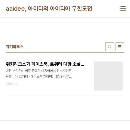
본문 바로가기
aaidee, 아이디의 아이디어 무한도전
위키리크스
위키리크스가 페이스북, 트위터 대항 소셜네트워크 서비스 글로벌스퀘어(GlobalSquare) 만든다
예전 소식인데 아주 중요한 내용이어서 뒤늦게라도
전합니다. 트위터ㆍ페이스북 뛰어넘는 SNS 나온다
http://www.pressian.com/article/article.asp?
더보기
article_num=30120216105000 "각국 정부
의 비밀문서 등 민감한 정보를 폭로해 주목을 받아온
위키리크스가 전 세계 활동가들이 공유할 수 있는 소
셜네트워크서비스(SNS)를 준비하고 있다. 온라인상
표현의 자유를 통제하는 움직임이 심해지는데 대한
위키리크스의 반격인 셈이다. 위키리크스에 대한 소
식을 전하는 웹사이트 'WL 센트
럴'(http://wlcentral.org)은 14일(현지시간) 위키