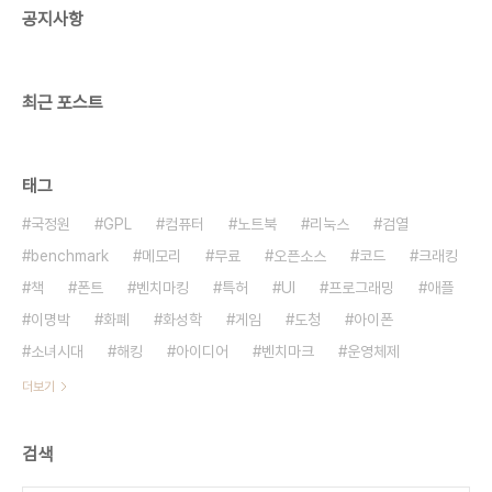
공지사항
리크스가 '글로벌 스퀘어'(Global Square)라는 이
름의 SNS를 준비하고 있다고 밝혔다. 3월에 첫 버
전을 선보이고,..
최근 포스트
태그
국정원
GPL
컴퓨터
노트북
리눅스
검열
benchmark
메모리
무료
오픈소스
코드
크래킹
책
폰트
벤치마킹
특허
UI
프로그래밍
애플
이명박
화폐
화성학
게임
도청
아이폰
소녀시대
해킹
아이디어
벤치마크
운영체제
더보기
검색