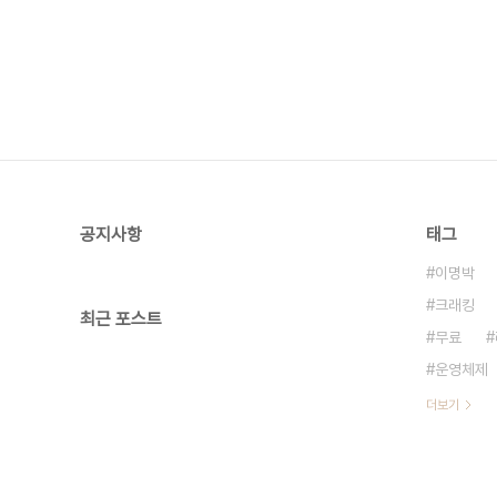
공지사항
태그
이명박
크래킹
최근 포스트
무료
운영체제
더보기