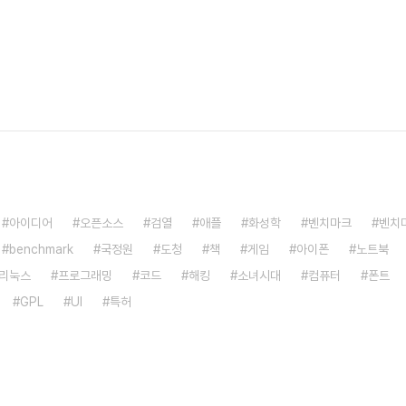
아이디어
오픈소스
검열
애플
화성학
벤치마크
벤치
benchmark
국정원
도청
책
게임
아이폰
노트북
리눅스
프로그래밍
코드
해킹
소녀시대
컴퓨터
폰트
GPL
UI
특허