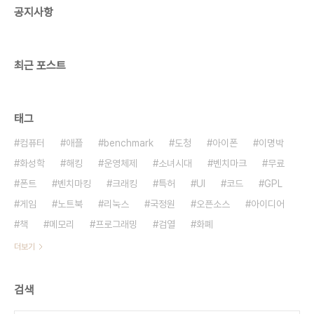
공지사항
최근 포스트
태그
컴퓨터
애플
benchmark
도청
아이폰
이명박
화성학
해킹
운영체제
소녀시대
벤치마크
무료
폰트
벤치마킹
크래킹
특허
UI
코드
GPL
게임
노트북
리눅스
국정원
오픈소스
아이디어
책
메모리
프로그래밍
검열
화폐
더보기
검색