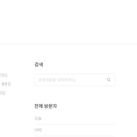
검색
코드
폰트
마킹
전체 방문자
오늘
어제