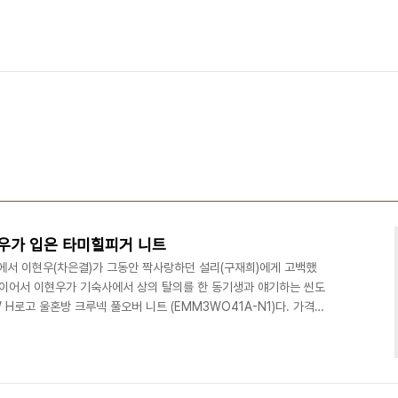
우가 입은 타미힐피거 니트
화에서 이현우(차은결)가 그동안 짝사랑하던 설리(구재희)에게 고백했
 이어서 이현우가 기숙사에서 상의 탈의를 한 동기생과 얘기하는 씬도
W H로고 울혼방 크루넥 풀오버 니트 (EMM3WO41A-N1)다. 가격은
ver.com/search/all_search.nhn?
_id= 다음은 이 옷을 소개한 블로그다.
68623967 http://blog.naver.com/PostView.nhn?
663517 http..