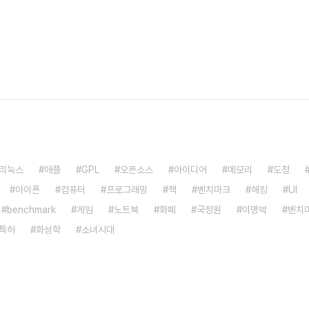
리눅스
애플
GPL
오픈소스
아이디어
메모리
도청
아이폰
컴퓨터
프로그래밍
책
벤치마크
해킹
UI
benchmark
게임
노트북
화폐
국정원
이명박
벤치
특허
화성학
소녀시대