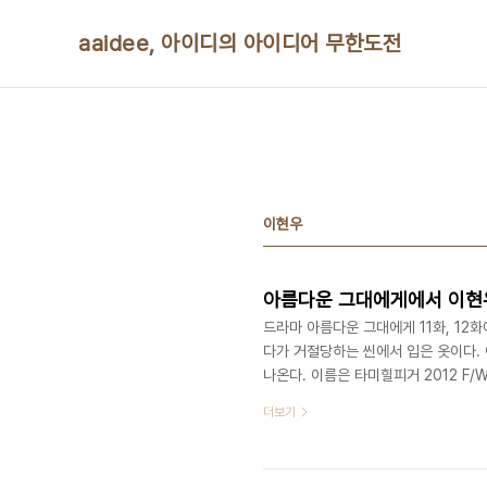
본문 바로가기
aaidee, 아이디의 아이디어 무한도전
이현우
아름다운 그대에게에서 이현
드라마 아름다운 그대에게 11화, 12
다가 거절당하는 씬에서 입은 옷이다.
나온다. 이름은 타미힐피거 2012 F/
18~19만원이다.http://shopping.na
더보기
query=EMM3WO41A&iq=&cat
http://kackac000.blog.me/1401
blogId=4ip_clover&logNo=90152