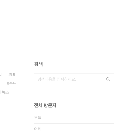
검색
리
UI
폰트
리눅스
전체 방문자
오늘
어제