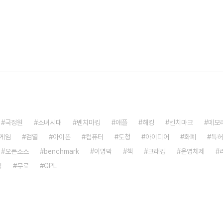
국정원
소녀시대
벤치마킹
애플
해킹
벤치마크
메모
게임
검열
아이폰
컴퓨터
도청
아이디어
화폐
특허
오픈소스
benchmark
이명박
책
크래킹
운영체제
밍
무료
GPL