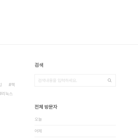
검색
킹
책
리눅스
전체 방문자
오늘
어제