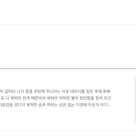
먼저 길러라 니가 종종 후반에 무너지는 이유 데미지를 입은 후에 회복
이유 다 체력의 한계 때문이야 체력이 약하면 빨리 편안함을 찾게 되고
피로감을 견디지 못하면 승부 따위는 상관 없는 지경에 이르지 이기고
 먼저 만들어 정신력은 체력의 보호 없이는 구호 밖에 안돼" 미생이란
학교 때까지 영육이원론 교육을 잘못 받아서 몰랐던 사실이다. 바둑도