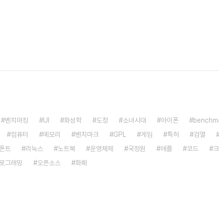
벤치마킹
UI
화성학
도청
소녀시대
아이폰
benchm
컴퓨터
메모리
벤치마크
GPL
게임
특허
검열
폰트
리눅스
노트북
운영체제
국정원
애플
코드
크
로그래밍
오픈소스
화폐