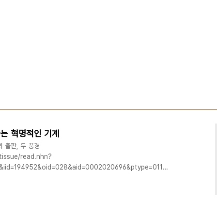
는 혁명적인 기계
 출판, 두 풍경
tissue/read.nhn?
0&iid=194952&oid=028&aid=0002020696&ptype=011
068656
spresso_Book_Machine
om/home.htm
.com/EBM_Brochure.pdf 즉석으로 책을 인쇄해 제본하는 기계가 있