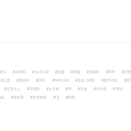
와 롱테일 수요에 좋은 혁명적인 기계라고 합니다. 전자책 시장으로..
코드
크래킹
소녀시대
검열
애플
컴퓨터
특허
이명
도청
메모리
GPL
아이디어
프로그래밍
벤치마킹
폰
오픈소스
국정원
노트북
책
무료
아이폰
게임
rk
화성학
운영체제
UI
화폐