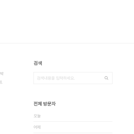
검색
박
트
전체 방문자
오늘
어제