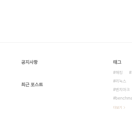
다고 합니다. 소형 서점에서 재고 관리
공지사항
태그
해킹
리눅스
최근 포스트
벤치마크
benchma
더보기