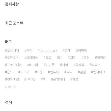
공지사항
다른 언론사도 그런 경우 있다면 사례를 모아봅시다.
예전에는 엘지텔레콤이 주민번호만 알면 암호를 알
려주게 된 적도 있었습니다. Affero GPL류의..
최근 포스트
태그
소녀시대
해킹
benchmark
화폐
이명박
오픈소스
아이디어
코드
UI
GPL
특허
국정원
프로그래밍
메모리
아이폰
게임
화성학
리눅스
폰트
노트북
도청
컴퓨터
무료
검열
벤치마크
벤치마킹
크래킹
책
운영체제
애플
더보기
검색