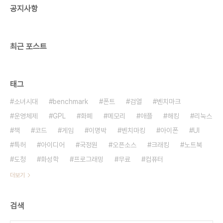
공지사항
최근 포스트
태그
소녀시대
benchmark
폰트
검열
벤치마크
운영체제
GPL
화폐
메모리
애플
해킹
리눅스
책
코드
게임
이명박
벤치마킹
아이폰
UI
특허
아이디어
국정원
오픈소스
크래킹
노트북
도청
화성학
프로그래밍
무료
컴퓨터
더보기
검색