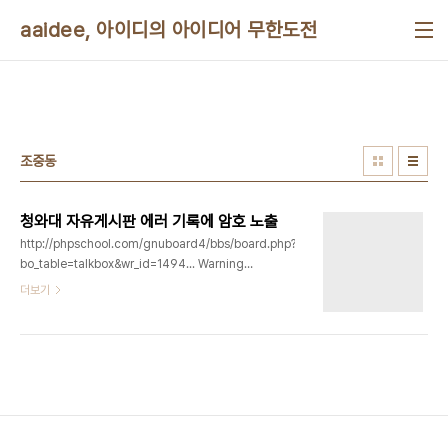
본문 바로가기
aaidee, 아이디의 아이디어 무한도전
조중동
청와대 자유게시판 에러 기록에 암호 노출
http://phpschool.com/gnuboard4/bbs/board.php?
bo_table=talkbox&wr_id=1494... Warning:
Error: CCI, -16, Connection error in
더보기
/web/webapp/cwd_2008_cubrid/kr/common/inc/cubrid.class.php
on line 23 26 ## 25 Error(DB 서버에 접속할
수 없습니다.): id cubrid Object ( [user] =>
cwd_user [pass] => cjddhkeo [host] =>
[db] => CWDDB [port] => 40000 [id] => [rs]
=> [result] => [rows] => [data] => [a_rows] =>
[server] => 2..