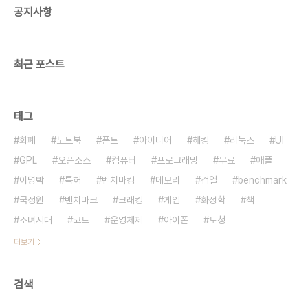
공지사항
최근 포스트
태그
화폐
노트북
폰트
아이디어
해킹
리눅스
UI
GPL
오픈소스
컴퓨터
프로그래밍
무료
애플
이명박
특허
벤치마킹
메모리
검열
benchmark
국정원
벤치마크
크래킹
게임
화성학
책
소녀시대
코드
운영체제
아이폰
도청
더보기
검색