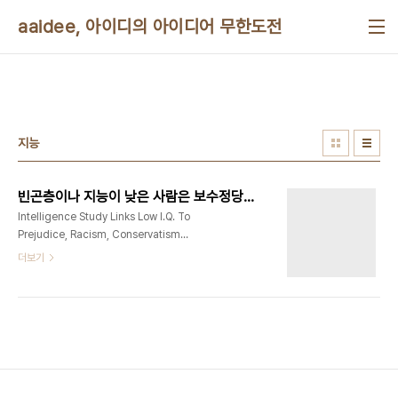
본문 바로가기
aaidee, 아이디의 아이디어 무한도전
지능
빈곤층이나 지능이 낮은 사람은 보수정당에 투표한다는 기사 모음
Intelligence Study Links Low I.Q. To
Prejudice, Racism, Conservatism
http://www.huffingtonpost.com/2012/01/27/intelligence-
더보기
study-links-prejudice_n_1237796.html
Study Finds Conservatives Are Morons
http://www.huffingtonpost.com/floyd-
elliot/study-finds-
conservatives_b_1235382.html Low IQ &
Conservative Beliefs Linked to Prejudice
http://news.yahoo.com/low-iq-
conservative-beliefs-linked-prejudice-..