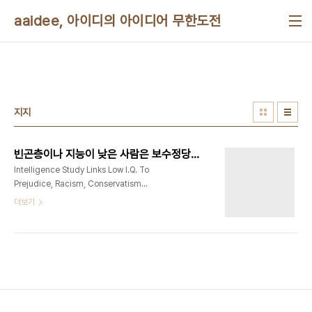
본문 바로가기
aaidee, 아이디의 아이디어 무한도전
지지
빈곤층이나 지능이 낮은 사람은 보수정당에 투표한다는 기사 모음
Intelligence Study Links Low I.Q. To
Prejudice, Racism, Conservatism
http://www.huffingtonpost.com/2012/01/27/intelligence-
더보기
study-links-prejudice_n_1237796.html
Study Finds Conservatives Are Morons
http://www.huffingtonpost.com/floyd-
elliot/study-finds-
conservatives_b_1235382.html Low IQ &
Conservative Beliefs Linked to Prejudice
http://news.yahoo.com/low-iq-
conservative-beliefs-linked-prejudice-..