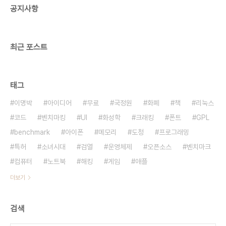
공지사항
최근 포스트
태그
이명박
아이디어
무료
국정원
화폐
책
리눅스
코드
벤치마킹
UI
화성학
크래킹
폰트
GPL
benchmark
아이폰
메모리
도청
프로그래밍
특허
소녀시대
검열
운영체제
오픈소스
벤치마크
컴퓨터
노트북
해킹
게임
애플
더보기
검색