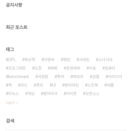
공지사항
네요. 단독이라니, 기사화된 적이 없었나요?
최근 포스트
태그
GPL
화성학
이명박
해킹
크래킹
소녀시대
프로그래밍
도청
화폐
운영체제
무료
컴퓨터
benchmark
국정원
특허
메모리
검열
아이디어
책
코드
폰트
UI
벤치마킹
노트북
애플
리눅스
게임
벤치마크
아이폰
오픈소스
더보기
검색