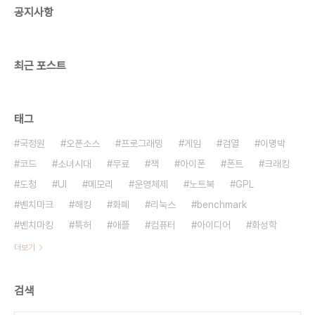
공지사항
학년 때 교양선택으로 비주얼베이식을 신청했었는데
사람이 적어서 폐강되어 무척 아쉬웠습니다. 지금도
초등학교 때 MSX와 XT 컴퓨터에 ..
최근 포스트
태그
국정원
오픈소스
프로그래밍
게임
검열
이명박
코드
소녀시대
무료
책
아이폰
폰트
크래킹
도청
UI
메모리
운영체제
노트북
GPL
벤치마크
해킹
화폐
리눅스
benchmark
벤치마킹
특허
애플
컴퓨터
아이디어
화성학
더보기
검색