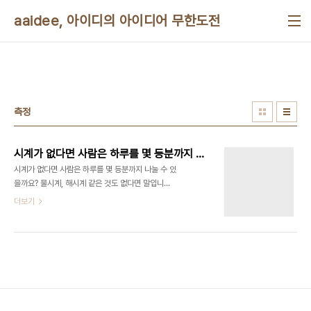
본문 바로가기
aaidee, 아이디의 아이디어 무한도전
측정
시계가 없다면 사람은 하루를 몇 등분까지 할 수 있을까요?
시계가 없다면 사람은 하루를 몇 등분까지 나눌 수 있
을까요? 물시계, 해시계 같은 것도 없다면 말입니다.
조선시대에는 시간 약속을 어떻게 했을까 궁금해하
더보기
다가 이런 질문에 이르게 되었습니다. 사대문 안에서
는 종같은 걸 쳤다고 하는데 시골같은 데에서는 어떻
게 했을까요? 정말 느긋한 세상이었을 것 같습니다.
여러분은 몇 등분까지 하실 수 있을 것 같나요? 시간
은 어떻게 흐르는가?
http://popsci.hankooki.com/popsci_news/view.php?
news1_id=6624&cate=12 [최재천의 자연과 문
화] [47] 시간