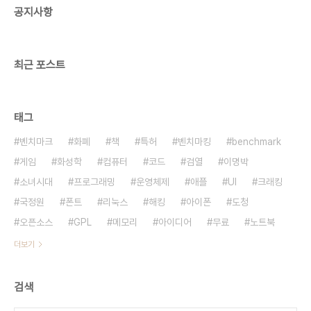
공지사항
http://news.naver.com/main/read.nhn?
mode=LSD&mid=sec&sid1=110&oid=023&aid=0002126526
한국 사람들은 나이..
최근 포스트
태그
벤치마크
화폐
책
특허
벤치마킹
benchmark
게임
화성학
컴퓨터
코드
검열
이명박
소녀시대
프로그래밍
운영체제
애플
UI
크래킹
국정원
폰트
리눅스
해킹
아이폰
도청
오픈소스
GPL
메모리
아이디어
무료
노트북
더보기
검색