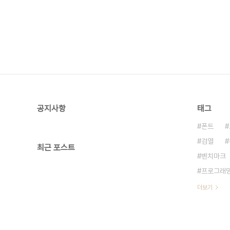
공지사항
태그
폰트
검열
최근 포스트
벤치마크
프로그래
더보기