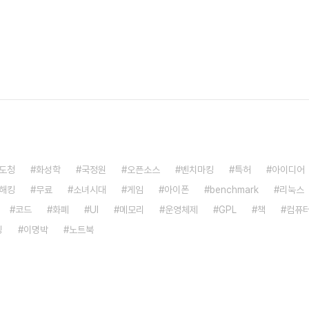
도청
화성학
국정원
오픈소스
벤치마킹
특허
아이디어
해킹
무료
소녀시대
게임
아이폰
benchmark
리눅스
코드
화폐
UI
메모리
운영체제
GPL
책
컴퓨
밍
이명박
노트북