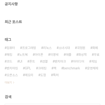
공지사항
서 기인한 반면, 능력이 있는 사람의 착오는 다른 사
람에 ..
최근 포스트
태그
컴퓨터
프로그래밍
리눅스
소녀시대
국정원
화폐
해킹
노트북
아이폰
이명박
애플
화성학
무료
코드
UI
폰트
검열
벤치마크
아이디어
게임
벤치마킹
GPL
크래킹
책
benchmark
운영체제
오픈소스
메모리
도청
특허
더보기
검색