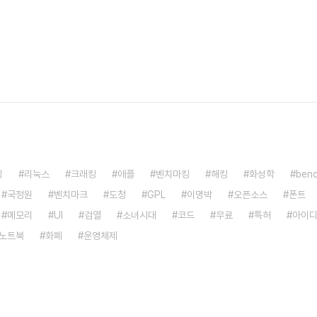
밍
리눅스
크래킹
애플
벤치마킹
해킹
화성학
ben
국정원
벤치마크
도청
GPL
이명박
오픈소스
폰트
메모리
UI
검열
소녀시대
코드
무료
특허
아이
노트북
화폐
운영체제