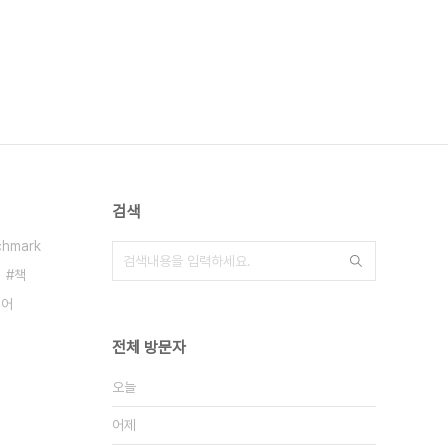
검색
chmark
책
디어
전체 방문자
오늘
어제