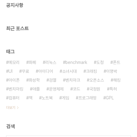
공지사항
http://blog.naver.com/PostView.nhn?
blogId=4ip_clover&logNo=90152663517
http..
최근 포스트
태그
메모리
화폐
리눅스
benchmark
도청
폰트
UI
무료
아이디어
소녀시대
크래킹
이명박
아이폰
화성학
검열
벤치마크
오픈소스
해킹
벤치마킹
애플
운영체제
코드
국정원
특허
컴퓨터
책
노트북
게임
프로그래밍
GPL
더보기
검색