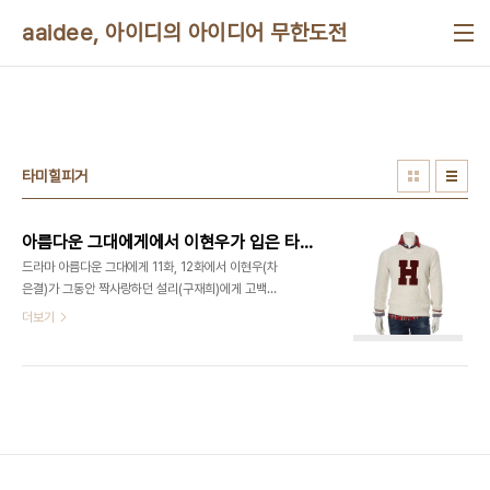
본문 바로가기
aaidee, 아이디의 아이디어 무한도전
타미힐피거
아름다운 그대에게에서 이현우가 입은 타미힐피거 니트
드라마 아름다운 그대에게 11화, 12화에서 이현우(차
은결)가 그동안 짝사랑하던 설리(구재희)에게 고백했
다가 거절당하는 씬에서 입은 옷이다. 이어서 이현우
더보기
가 기숙사에서 상의 탈의를 한 동기생과 얘기하는 씬
도 나온다. 이름은 타미힐피거 2012 F/W H로고 울
혼방 크루넥 풀오버 니트 (EMM3WO41A-N1)다.
가격은 18~19만원이
다.http://shopping.naver.com/search/all_search.nhn?
query=EMM3WO41A&iq=&cat_id= 다음은 이
옷을 소개한 블로그다.
http://kackac000.blog.me/140168623967