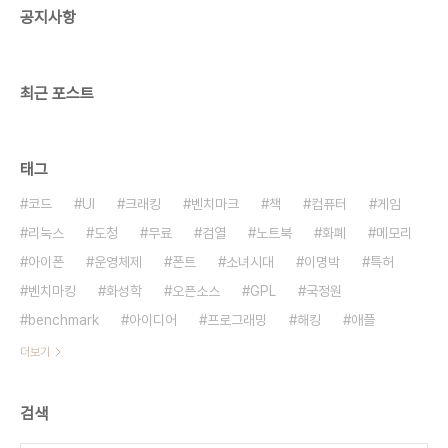
공지사항
최근 포스트
태그
코드
UI
크래킹
벤치마크
책
컴퓨터
게임
리눅스
도청
무료
검열
노트북
화폐
메모리
아이폰
운영체제
폰트
소녀시대
이명박
특허
벤치마킹
화성학
오픈소스
GPL
국정원
benchmark
아이디어
프로그래밍
해킹
애플
더보기
검색