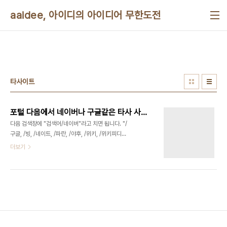
본문 바로가기
aaidee, 아이디의 아이디어 무한도전
타사이트
포털 다음에서 네이버나 구글같은 타사 사이트 바로 검색하는 비밀 기능
다음 검색창에 "검색어/네이버"라고 치면 됩니다. "/
구글, /빙, /네이트, /파란, /야후, /위키, /위키피디아,
/티스토리, /유튜브, /사전, /영어사전, /국어사전, /쇼
더보기
핑, /지도, /뮤직, /음악, /영화, /공연, /증권, /부동산,
/아고라, /책, /요즘, /키즈" 도 됩니다. 참고 도움말:
http://blog.daum.net/ccdaum/130
http://blog.daum.net/daumsearch/16151027