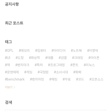
공지사항
http://news.naver.com/main/read.nhn?
mode=LSD&m..
최근 포스트
태그
GPL
메모리
컴퓨터
아이디어
노트북
이명박
UI
도청
화성학
애플
검열
크래킹
아이폰
책
벤치마크
특허
프로그래밍
폰트
리눅스
운영체제
게임
국정원
소녀시대
화폐
benchmark
벤치마킹
해킹
무료
코드
오픈소스
더보기
검색