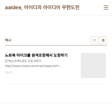
본문 바로가기
aaidee, 아이디의 아이디어 무한도전
택시
노트북 마이크를 원격조정해서 도청하기
[단독]노트북으로도 도청 당한다
http://news.naver.com/main/read.nhn?
mode=LSD&mid=shm&sid1=105&oid=020&aid=0002105539
더보기
[단독] 내장 마이크 작동 → 실시간 녹음 저장 → 전
송후 파일 삭제
http://news.naver.com/main/read.nhn?
mode=LSD&mid=shm&sid1=105&oid=020&aid=0002105440
[단독]노트북 도청 막을 방법 있나
http://news.naver.com/main/read.nhn?
mode=LSD&mid=shm&sid1=105&oid=020&aid=0002105437
[단독]데스크톱-스마트폰도 안심못해