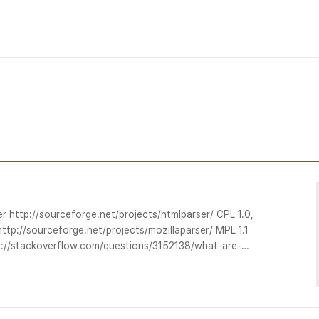
http://sourceforge.net/projects/htmlparser/ CPL 1.0,
ttp://sourceforge.net/projects/mozillaparser/ MPL 1.1
tp://stackoverflow.com/questions/3152138/what-are-
ading-java-html-parsers XPath보다 편한 jQuery식 검색 지원
rceforge.net/projects/jerichohtml/ EPL, LGPL..