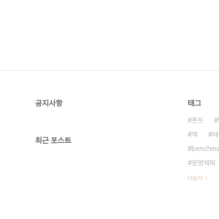
공지사항
태그
폰트
책
애
최근 포스트
benchma
운영체제
더보기