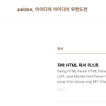
본문 바로가기
aaidee, 아이디의 아이디어 무한도전
파서
자바 HTML 파서 리스트
Swing HTML Parser HTML Parser 
LGPL Java Mozilla Html Parser h
jsoup http://jsoup.org/ MIT ht
the-pros-and-cons-of-the-le
더보기
Jericho HTML Parser http://sou