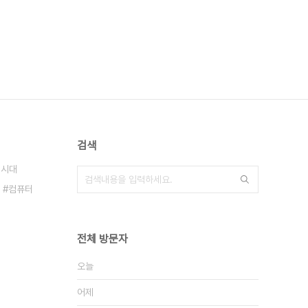
검색
녀시대
컴퓨터
전체 방문자
오늘
어제