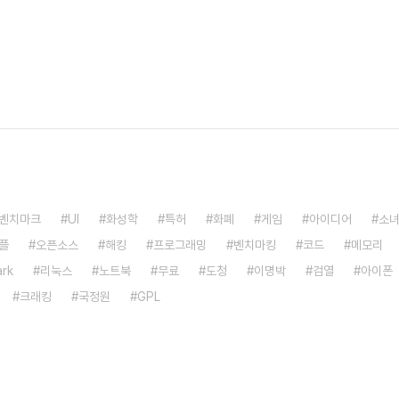
벤치마크
UI
화성학
특허
화폐
게임
아이디어
소
플
오픈소스
해킹
프로그래밍
벤치마킹
코드
메모리
rk
리눅스
노트북
무료
도청
이명박
검열
아이폰
크래킹
국정원
GPL