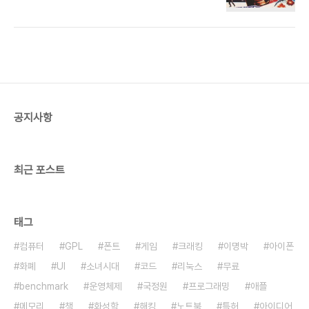
병기 장치 컴퓨터를 정착하고 있는데, 나토 측이 이것
람으로서 불쾌하다. 컴퓨터 입문/활용컴퓨터공학
에 대항하는 전투기를 만드는 데는 최저 10년 이상을
OS/네트워크데이터베이스 구축/관리게임프로그래
걸려야 하므로 해결 방법은 그 전투기 자체를 훔쳐오
밍..
는 것이다."
http://movie.naver.com/movie/bi/mi/basic.nhn?
code=10088#story
http://movie.daum.net/moviedetail/moviedetailMain.do?
movieId=10088 화이어폭스로 네이버 옛날신문
공지사항
검색
http://dna.naver.com/search/searchByKeyword.nhn#%7B%22mode%22%
최근 포스트
태그
컴퓨터
GPL
폰트
게임
크래킹
이명박
아이폰
화폐
UI
소녀시대
코드
리눅스
무료
benchmark
운영체제
국정원
프로그래밍
애플
메모리
책
화성학
해킹
노트북
특허
아이디어