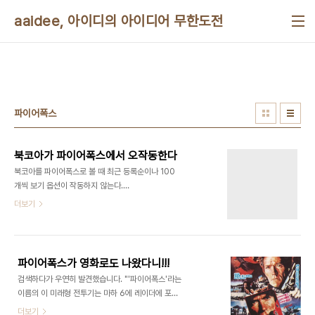
본문 바로가기
aaidee, 아이디의 아이디어 무한도전
파이어폭스
북코아가 파이어폭스에서 오작동한다
북코아를 파이어폭스로 볼 때 최근 등록순이나 100
개씩 보기 옵션이 작동하지 않는다.
onchange="javascript:location.href('/module/searchByKonan/openBo...
더보기
를 onchange="location.href =
'/module/searchByKonan/openBo..'; 로 고치
면 된다고 한다. 그리스몽키 스크립트를 만들려다가
그냥 링크만 만들어도 될 듯 싶어서 포기했다. 책 분
파이어폭스가 영화로도 나왔다니!!!
류보기 클릭시 플로트 메뉴도 파이어폭스에서 선택
검색하다가 우연히 발견했습니다. "'파이어폭스'라는
되지 않는다. 이런 버그들을 고치라고 북코아 고객센
이름의 이 미래형 전투기는 마하 6에 레이더에 포착
터에 알렸으나 그들은 파이어폭스를 지원하지 않겠
되지 않으며 조종사의 생각대로 움직이는 사고 유도
더보기
다며 거부했다. 북코아에서 수백만 원어치 구매한 사